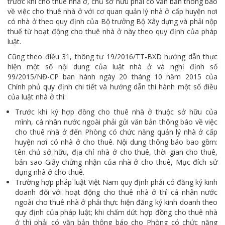
trước khi cho thuê nhà ở, chủ sở hữu phải có văn bản thông báo
về việc cho thuê nhà ở với cơ quan quản lý nhà ở cấp huyện nơi
có nhà ở theo quy định của Bộ trưởng Bộ Xây dựng và phải nộp
thuế từ hoạt động cho thuê nhà ở này theo quy định của pháp
luật.
Cũng theo điều 31, thông tư 19/2016/TT-BXD hướng dẫn thực
hiện một số nội dung của luật nhà ở và nghị định số
99/2015/NĐ-CP ban hành ngày 20 tháng 10 năm 2015 của
Chính phủ quy định chi tiết và hướng dẫn thi hành một số điều
của luật nhà ở thì:
Trước khi ký hợp đồng cho thuê nhà ở thuộc sở hữu của
mình, cá nhân nước ngoài phải gửi văn bản thông báo về việc
cho thuê nhà ở đến Phòng có chức năng quản lý nhà ở cấp
huyện nơi có nhà ở cho thuê. Nội dung thông báo bao gồm:
tên chủ sở hữu, địa chỉ nhà ở cho thuê, thời gian cho thuê,
bản sao Giấy chứng nhận của nhà ở cho thuê, Mục đích sử
dụng nhà ở cho thuê.
Trường hợp pháp luật Việt Nam quy định phải có đăng ký kinh
doanh đối với hoạt động cho thuê nhà ở thì cá nhân nước
ngoài cho thuê nhà ở phải thực hiện đăng ký kinh doanh theo
quy định của pháp luật; khi chấm dứt hợp đồng cho thuê nhà
ở thì phải có văn bản thông báo cho Phòng có chức năng