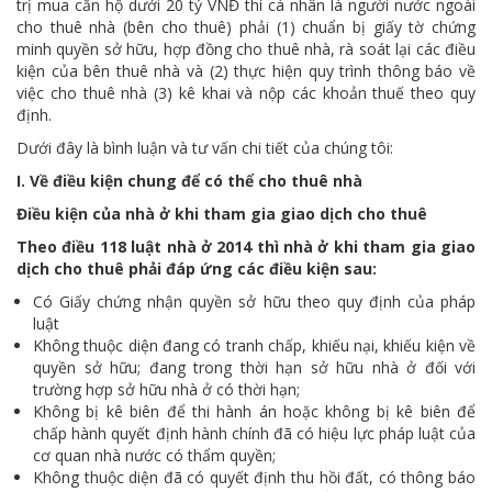
trị mua căn hộ dưới 20 tỷ VNĐ thì cá nhân là người nước ngoài
cho thuê nhà (bên cho thuê) phải (1) chuẩn bị giấy tờ chứng
minh quyền sở hữu, hợp đồng cho thuê nhà, rà soát lại các điều
kiện của bên thuê nhà và (2) thực hiện quy trình thông báo về
việc cho thuê nhà (3) kê khai và nộp các khoản thuế theo quy
định.
Dưới đây là bình luận và tư vấn chi tiết của chúng tôi:
I.
Về điều kiện chung để có thể cho thuê nhà
Điều kiện của nhà ở khi tham gia giao dịch cho thuê
Theo điều 118 luật nhà ở 2014 thì nhà ở khi tham gia giao
dịch cho thuê phải đáp ứng các điều kiện sau:
Có Giấy chứng nhận quyền sở hữu theo quy định của pháp
luật
Không thuộc diện đang có tranh chấp, khiếu nại, khiếu kiện về
quyền sở hữu; đang trong thời hạn sở hữu nhà ở đối với
trường hợp sở hữu nhà ở có thời hạn;
Không bị kê biên để thi hành án hoặc không bị kê biên để
chấp hành quyết định hành chính đã có hiệu lực pháp luật của
cơ quan nhà nước có thẩm quyền;
Không thuộc diện đã có quyết định thu hồi đất, có thông báo