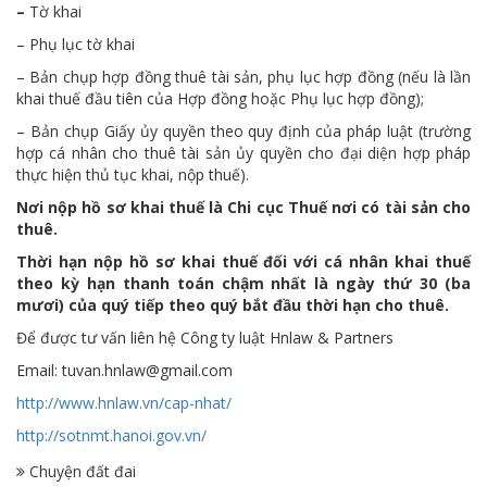
–
Tờ khai
– Phụ lục tờ khai
– Bản chụp hợp đồng thuê tài sản, phụ lục hợp đồng (nếu là lần
khai thuế đầu tiên của Hợp đồng hoặc Phụ lục hợp đồng);
– Bản chụp Giấy ủy quyền theo quy định của pháp luật (trường
hợp cá nhân cho thuê tài sản ủy quyền cho đại diện hợp pháp
thực hiện thủ tục khai, nộp thuế).
Nơi nộp hồ sơ khai thuế là Chi cục Thuế nơi có tài sản cho
thuê.
Thời hạn nộp hồ sơ khai thuế đối với cá nhân khai thuế
theo kỳ hạn thanh toán chậm nhất là ngày thứ 30 (ba
mươi) của quý tiếp theo quý bắt đầu thời hạn cho thuê.
Để được tư vấn liên hệ Công ty luật Hnlaw & Partners
Email: tuvan.hnlaw@gmail.com
http://www.hnlaw.vn/cap-nhat/
http://sotnmt.hanoi.gov.vn/
Chuyện đất đai