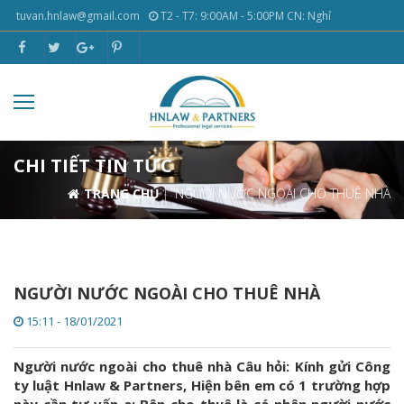
tuvan.hnlaw@gmail.com
T2 - T7: 9:00AM - 5:00PM CN: Nghỉ
CHI TIẾT TIN TỨC
TRANG CHỦ
NGƯỜI NƯỚC NGOÀI CHO THUÊ NHÀ
NGƯỜI NƯỚC NGOÀI CHO THUÊ NHÀ
15:11 - 18/01/2021
Người nước ngoài cho thuê nhà Câu hỏi: Kính gửi Công
ty luật Hnlaw & Partners, Hiện bên em có 1 trường hợp