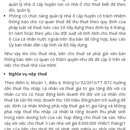
quản lý nhà ở cấp huyện nơi có nhà ở cho thuê biết để theo
dõi, quản lý.
Phòng có chức năng quản lý nhà ở cấp huyện có trách nhiệm
thông báo cho cơ quan thuế để thu thuế theo quy định của
pháp luật về thuế; báo cáo Sở Xây dựng theo định kỳ 6 tháng,
01 năm hoặc theo yêu cầu đột xuất về tình hình cho thuê nhà
ở của cá nhân nước ngoài trên địa bàn để tổng hợp, báo cáo
Ủy ban nhân dân cấp tỉnh và Bộ Xây dựng.
Như vậy khi cho thuê nhà, bên cho thuê sẽ phải gửi văn bản
thông báo đến cơ quan có thẩm quyền như đã đề cập ở trên về
việc cho thuê nhà của mình.
Nghĩa vụ nộp thuế
Theo điểm b, khoản 1, điều 4, thông tư 92/2015/TT-BTC hướng
dẫn thuế thu nhập cá nhân và thuế giá trị gia tăng đối với cá
nhân cư trú có hoạt động kinh doanh thì đối với cá nhân cho
thuê tài sản thì mức doanh thu 100 triệu đồng/năm trở xuống để
xác định cá nhân không phải nộp thuế giá trị gia tăng và không
phải nộp thuế thu nhập cá nhân là tổng doanh thu phát sinh
trong năm dương lịch của các hợp đồng cho thuê tài sản. Như
vậy với việc cho thuê 3 căn nhà với giá 8.000.000 VNĐ/1 tháng/1
căn của bên cho thuê thì sẽ phát sinh nghĩa vụ phải nộp thuế