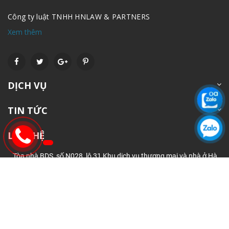
Công ty luật TNHH HNLAW & PARTNERS
Xem thêm
DỊCH VỤ
TIN TỨC
LIÊN HỆ
Tòa nhà BDS, số N028, lô 31 Khu dịch vụ thương mại và nhà ở Hà
Trì, Hà Đông, Hà Nội
tuvan.hnlaw@gmail.com