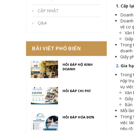
1
. Cấp l
CẬP NHẬT
Doanh 
Doanh 
Q&A
về cơ 
Văn 
Giấp
Trong 
BÀI VIẾT PHỔ BIẾN
doanh n
Giấy p
HỎI ĐÁP HỘ KINH
2
. Gia h
DOANH
Trong 
nộp tr
vụ việ
HỎI ĐÁP CHI PHÍ
Văn 
Giấy
Bản 
Mỗi lầ
Trong 
HỎI ĐÁP HÓA ĐƠN
việc l
nêu rõ 