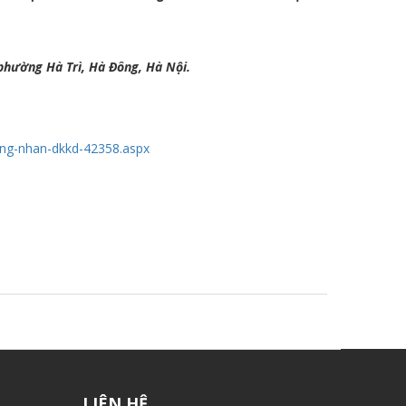
 phường Hà Trì, Hà Đông, Hà Nội.
hung-nhan-dkkd-42358.aspx
LIÊN HỆ