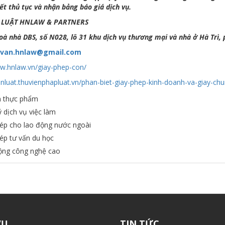
iết thủ tục và nhận bảng báo giá dịch vụ.
 LUẬT HNLAW & PARTNERS
Toà nhà DBS, số N028, lô 31 khu dịch vụ thương mại và nhà ở Hà Trì,
uvan.hnlaw@gmail.com
ww.hnlaw.vn/giay-phep-con/
anluat.thuvienphapluat.vn/phan-biet-giay-phep-kinh-doanh-va-giay-c
n thực phẩm
 dịch vụ việc làm
ép cho lao động nước ngoài
ép tư vấn du học
ng công nghệ cao
VỤ
TIN TỨC