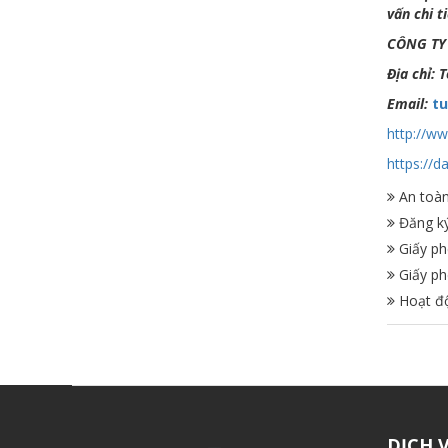
vấn chi t
CÔNG TY
Địa chỉ: 
Email:
t
http://w
https://d
An toà
Đăng ký
Giấy ph
Giấy ph
Hoạt độ
DỊCH 