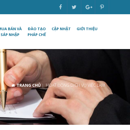
MUA BÁN VÀ
ĐÀO TẠO
CẬP NHẬT
GIỚI THIỆU
SÁP NHẬP
PHÁP CHẾ
TRANG CHỦ
HOẠT ĐỘNG DỊCH VỤ VIỆC LÀM