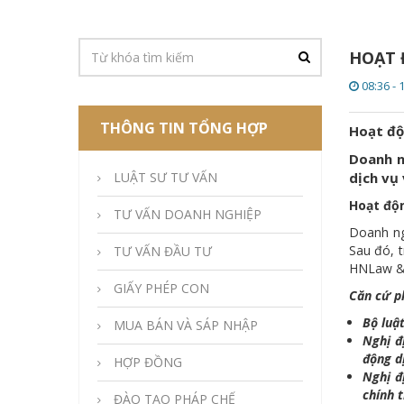
HOẠT 
08:36 - 
THÔNG TIN TỔNG HỢP
Hoạt độ
Doanh n
LUẬT SƯ TƯ VẤN
dịch vụ 
Hoạt độn
TƯ VẤN DOANH NGHIỆP
Doanh ngh
Sau đó, 
TƯ VẤN ĐẦU TƯ
HNLaw & 
GIẤY PHÉP CON
Căn cứ ph
Bộ luậ
MUA BÁN VÀ SÁP NHẬP
Nghị đ
động d
HỢP ĐỒNG
Nghị 
chính 
ĐÀO TẠO PHÁP CHẾ