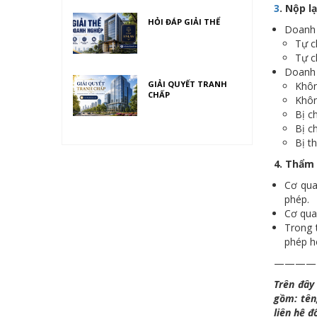
3
. Nộp l
HỎI ĐÁP GIẢI THỂ
Doanh 
Tự c
Tự c
Doanh 
GIẢI QUYẾT TRANH
Khôn
CHẤP
Khôn
Bị c
Bị c
Bị t
4. Thẩm 
Cơ qua
phép.
Cơ qua
Trong 
phép h
————
Trên đây 
gồm: tên,
liên hệ đ