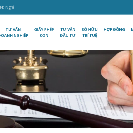
N: Nghỉ
TƯ VẤN
GIẤY PHÉP
TƯ VẤN
SỞ HỮU
HỢP ĐỒNG
DOANH NGHIỆP
CON
ĐẦU TƯ
TRÍ TUỆ