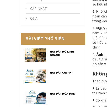
sở hữu n
CẬP NHẬT
2. Khó k
ngăn cấm
Q&A
trong vi
3. Nguy 
năm 2005
tuệ. Cũn
BÀI VIẾT PHỔ BIẾN
sở hữu c
chính.
HỎI ĐÁP HỘ KINH
4. Ảnh 
DOANH
đầu tư rấ
đó sản x
Không
HỎI ĐÁP CHI PHÍ
Theo quy 
+ Là dấu 
thể hiện
HỎI ĐÁP HÓA ĐƠN
+ Có khả 