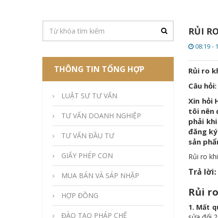
RỦI R
08:19 - 
THÔNG TIN TỔNG HỢP
Rủi ro k
Câu hỏi:
LUẬT SƯ TƯ VẤN
Xin hỏi
tôi nên 
TƯ VẤN DOANH NGHIỆP
phải kh
đăng ký
TƯ VẤN ĐẦU TƯ
sản phẩ
GIẤY PHÉP CON
Rủi ro kh
Trả lời:
MUA BÁN VÀ SÁP NHẬP
Rủi r
HỢP ĐỒNG
1. Mất q
ĐÀO TẠO PHÁP CHẾ
sửa đổi 