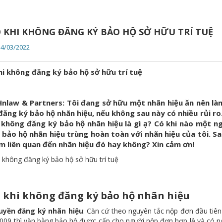
O KHI KHÔNG ĐĂNG KÝ BẢO HỘ SỞ HỮU TRÍ TUỆ
14/03/2022
hi không đăng ký bảo hộ sở hữu trí tuệ
 Hnlaw & Partners: Tôi đang sở hữu một nhãn hiệu ăn nên làm
đăng ký bảo hộ nhãn hiệu, nếu không sau này có nhiều rủi ro.
i không đăng ký bảo hộ nhãn hiệu là gì ạ? Có khi nào một 
 bảo hộ nhãn hiệu trùng hoàn toàn với nhãn hiệu của tôi. S
m liên quan đến nhãn hiệu đó hay không? Xin cảm ơn!
i không đăng ký bảo hộ sở hữu trí tuệ
o khi không đăng ký bảo hộ nhãn hiệu
uyền đăng ký nhãn hiệu
: Căn cứ theo nguyên tắc nộp đơn đầu tiên
2009 thì văn bằng bảo hộ được cấp cho người nộp đơn hợp lệ và có 