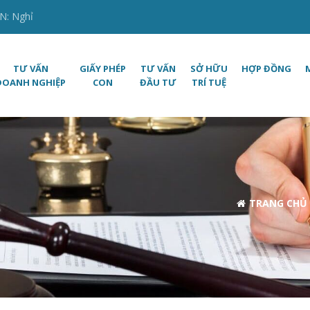
N: Nghỉ
TƯ VẤN
GIẤY PHÉP
TƯ VẤN
SỞ HỮU
HỢP ĐỒNG
DOANH NGHIỆP
CON
ĐẦU TƯ
TRÍ TUỆ
TRANG CHỦ