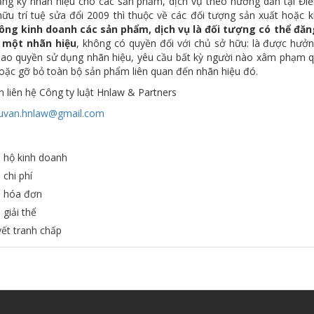
ng ký nhãn hiệu cho các sản phẩm, dịch vụ theo hướng dẫn tại Điề
hữu trí tuệ sửa đổi 2009 thì thuộc về các đối tượng sản xuất hoặc
ông kinh doanh các sản phẩm, dịch vụ là đối tượng có thể đăn
 một nhãn hiệu
, không có quyền đối với chủ sở hữu: là được hưở
iao quyền sử dụng nhãn hiệu, yêu cầu bất kỳ người nào xâm phạm 
oặc gỡ bỏ toàn bộ sản phẩm liên quan đến nhãn hiệu đó.
xin liên hệ Công ty luật Hnlaw & Partners
uvan.hnlaw@gmail.com
 hộ kinh doanh
chi phí
 hóa đơn
giải thể
yết tranh chấp