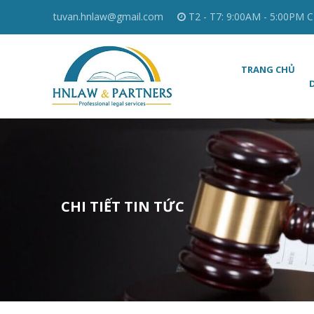
tuvan.hnlaw@gmail.com
T2 - T7: 9:00AM - 5:00PM C
TRANG CHỦ
CHI TIẾT TIN TỨC