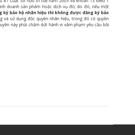
u 87 Luật Sở hữu trí tuệ năm 2005 và khoản 13 Điều 1
 kinh doanh sản phẩm hoặc dịch vụ đó; do đó, nếu một
g ký bảo hộ nhãn hiệu thì không được đăng ký bảo
ng và sử dụng độc quyền nhãn hiệu, trong đó có quyền
quyền này phải chấm dứt hành vi xâm phạm yêu cầu bồi