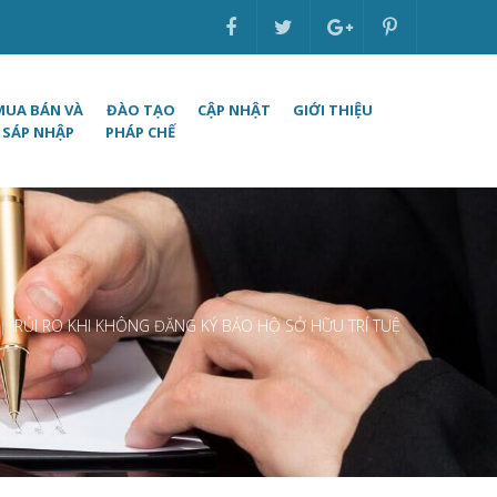
MUA BÁN VÀ
ĐÀO TẠO
CẬP NHẬT
GIỚI THIỆU
SÁP NHẬP
PHÁP CHẾ
RỦI RO KHI KHÔNG ĐĂNG KÝ BẢO HỘ SỞ HỮU TRÍ TUỆ