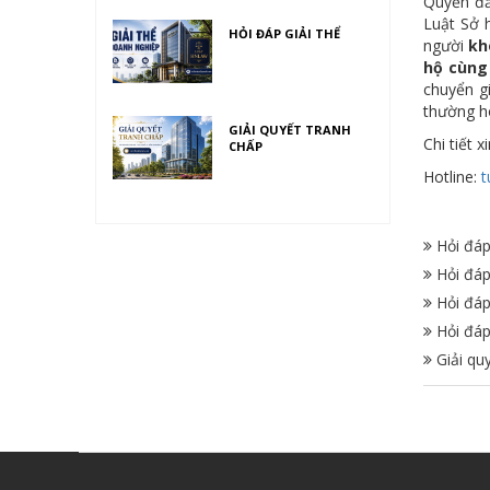
Quyền đă
Luật Sở 
HỎI ĐÁP GIẢI THỂ
người
kh
hộ cùng
chuyển g
thường h
GIẢI QUYẾT TRANH
Chi tiết 
CHẤP
Hotline:
t
Hỏi đáp
Hỏi đáp 
Hỏi đáp
Hỏi đáp 
Giải qu