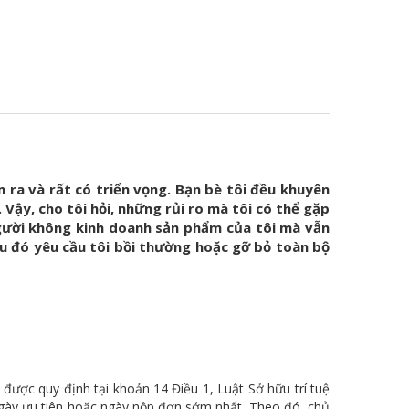
 ra và rất có triển vọng. Bạn bè tôi đều khuyên
 Vậy, cho tôi hỏi, những rủi ro mà tôi có thể gặp
người không kinh doanh sản phẩm của tôi mà vẫn
au đó yêu cầu tôi bồi thường hoặc gỡ bỏ toàn bộ
 được quy định tại khoản 14 Điều 1, Luật Sở hữu trí tuệ
ngày ưu tiên hoặc ngày nộp đơn sớm nhất. Theo đó, chủ