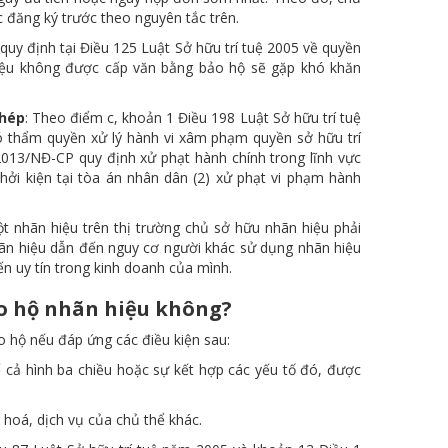
 đăng ký trước theo nguyên tắc trên.
 quy định tại Điều 125 Luật Sở hữu trí tuệ 2005 về quyền
iệu không được cấp văn bằng bảo hộ sẽ gặp khó khăn
phép
: Theo điểm c, khoản 1 Điều 198 Luật Sở hữu trí tuệ
ó thẩm quyền xử lý hành vi xâm phạm quyền sở hữu trí
2013/NĐ-CP quy định xử phạt hành chính trong lĩnh vực
hởi kiện tại tòa án nhân dân (2) xử phạt vi phạm hành
ột nhãn hiệu trên thị trường chủ sở hữu nhãn hiệu phải
nhãn hiệu dẫn đến nguy cơ người khác sử dụng nhãn hiệu
n uy tín trong kinh doanh của mình.
o hộ nhãn hiệu không?
o hộ nếu đáp ứng các điều kiện sau:
ể cả hình ba chiều hoặc sự kết hợp các yếu tố đó, được
 hoá, dịch vụ của chủ thể khác.