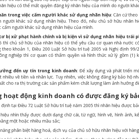
hãn hiệu có thể mất quyền đăng ký nhãn hiệu của mình do người khác
hăn trong việc cấm người khác sử dụng nhãn hiệu
: Căn cứ theo
 người khác sử dụng nhãn hiệu. Theo đó, nếu chủ sở hữu nhãn h
ệc cấm người khác sử dụng nhãn hiệu của mình.
cơ bị xử phạt hành chính và bị kiện vì sử dụng nhãn hiệu trái 
 thì chủ sở hữu của nhãn hiệu có thể yêu cầu cơ quan nhà nước c
g theo khoản 1, Điều 200 Luật Sở hữu trí tuệ 2005 và Nghị định 99/
ông nghiệp thì cơ quan có thẩm quyền và hình thức xử lý gồm (1) k
hưởng đến uy tín trong kinh doanh
: Để xây dựng và phát triển m
t nhiều về tiền và nhân lực. Tuy nhiên, việc không đăng ký bảo hộ 
uất cho ra thị trường các sản phẩm kém chất lượng làm ảnh hưởng đế
 hoạt động kinh doanh có được đăng ký bả
định tại Điều 72 Luật Sở hữu trí tuệ năm 2005 thì nhãn hiệu được bả
hiệu nhìn thấy được dưới dạng chữ cái, từ ngữ, hình vẽ, hình ảnh, k
 bằng một hoặc nhiều mầu sắc;
năng phân biệt hàng hoá, dịch vụ của chủ sở hữu nhãn hiệu với hàng