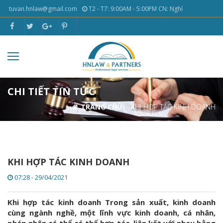
tuvan.hnlaw@gmail.com
T2 - T7: 9:00AM - 5:00PM CN: Nghỉ
CHI TIẾT TIN TỨC
TRANG CHỦ
KHI HỢP TÁC KINH DOANH
KHI HỢP TÁC KINH DOANH
07:28 - 29/04/2021
Khi hợp tác kinh doanh Trong sản xuất, kinh doanh
cùng ngành nghề, một lĩnh vực kinh doanh, cá nhân,